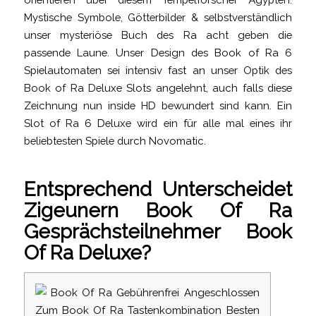
Mystische Symbole, Götterbilder & selbstverständlich
unser mysteriöse Buch des Ra acht geben die
passende Laune. Unser Design des Book of Ra 6
Spielautomaten sei intensiv fast an unser Optik des
Book of Ra Deluxe Slots angelehnt, auch falls diese
Zeichnung nun inside HD bewundert sind kann. Ein
Slot of Ra 6 Deluxe wird ein für alle mal eines ihr
beliebtesten Spiele durch Novomatic.
Entsprechend Unterscheidet
Zigeunern Book Of Ra
Gesprächsteilnehmer Book
Of Ra Deluxe?