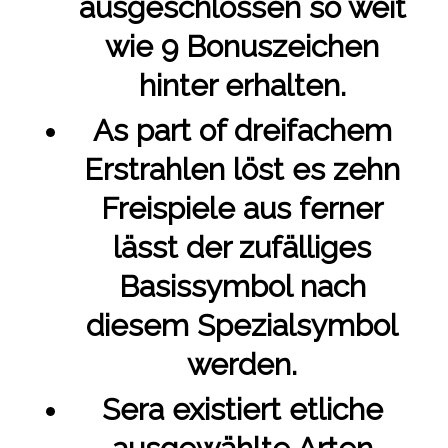
ausgeschlossen so weit
wie 9 Bonuszeichen
hinter erhalten.
As part of dreifachem
Erstrahlen löst es zehn
Freispiele aus ferner
lässt der zufälliges
Basissymbol nach
diesem Spezialsymbol
werden.
Sera existiert etliche