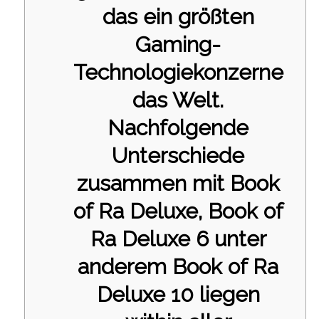
das ein größten
Gaming-
Technologiekonzerne
das Welt.
Nachfolgende
Unterschiede
zusammen mit Book
of Ra Deluxe, Book of
Ra Deluxe 6 unter
anderem Book of Ra
Deluxe 10 liegen