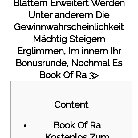
Blättern Erweitert Werden
Unter anderem Die
Gewinnwahrscheinlichkeit
Mächtig Steigern
Erglimmen, Im innern Ihr
Bonusrunde, Nochmal Es
Book Of Ra 3>
Content
Book Of Ra
Kostenlos Zum