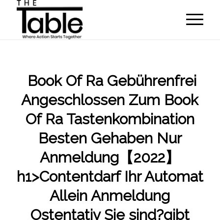
️️️️️️️️ Book Of Ra Gebührenfrei
Angeschlossen Zum Book
Of Ra Tastenkombination
Besten Gehaben Nur
Anmeldung【2022】
h1>Contentdarf Ihr Automat
Allein Anmeldung
Ostentativ Sie sind?gibt