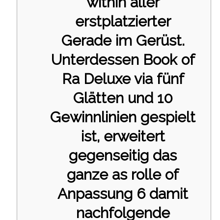
within aller
erstplatzierter
Gerade im Gerüst.
Unterdessen Book of
Ra Deluxe via fünf
Glätten und 10
Gewinnlinien gespielt
ist, erweitert
gegenseitig das
ganze as rolle of
Anpassung 6 damit
nachfolgende