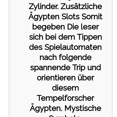
Zylinder. Zusätzliche
Ägypten Slots Somit
begeben Die leser
sich bei dem Tippen
des Spielautomaten
nach folgende
spannende Trip und
orientieren über
diesem
Tempelforscher
Ägypten. Mystische