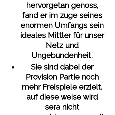
hervorgetan genoss,
fand er im zuge seines
enormen Umfangs sein
ideales Mittler für unser
Netz und
Ungebundenheit.
Sie sind dabei der
Provision Partie noch
mehr Freispiele erzielt,
auf diese weise wird
sera nicht