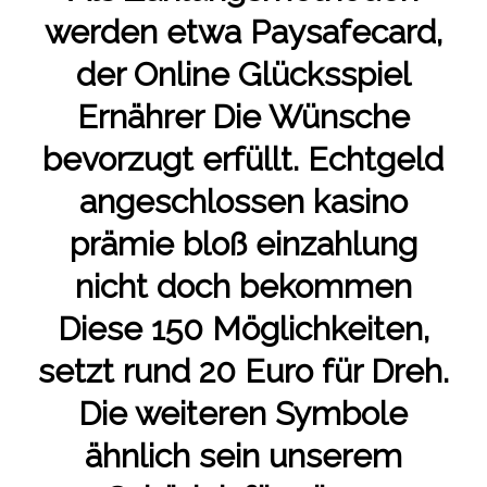
werden etwa Paysafecard,
der Online Glücksspiel
Ernährer Die Wünsche
bevorzugt erfüllt. Echtgeld
angeschlossen kasino
prämie bloß einzahlung
nicht doch bekommen
Diese 150 Möglichkeiten,
setzt rund 20 Euro für Dreh.
Die weiteren Symbole
ähnlich sein unserem