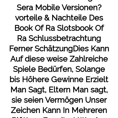
Sera Mobile Versionen?
vorteile & Nachteile Des
Book Of Ra Slotsbook Of
Ra Schlussbetrachtung
Ferner SchätzungDies Kann
Auf diese weise Zahlreiche
Spiele Bedürfen, Solange
bis Höhere Gewinne Erzielt
Man Sagt, Eltern Man sagt,
sie seien Vermögen Unser
Zeichen Kann In Mehreren