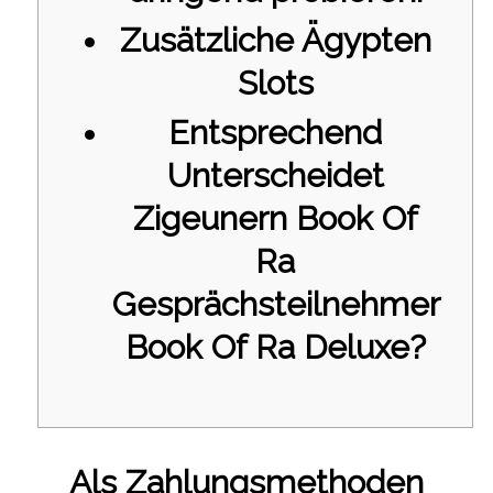
Zusätzliche Ägypten
Slots
Entsprechend
Unterscheidet
Zigeunern Book Of
Ra
Gesprächsteilnehmer
Book Of Ra Deluxe?
Als Zahlungsmethoden