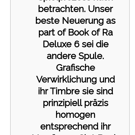
betrachten. Unser
beste Neuerung as
part of Book of Ra
Deluxe 6 sei die
andere Spule.
Grafische
Verwirklichung und
ihr Timbre sie sind
prinzipiell präzis
homogen
entsprechend ihr