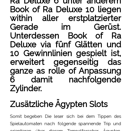
Ra Deluxe 6 unter anderem
Book of Ra Deluxe 10 liegen
within aller erstplatzierter
Gerade im Gerüst.
Unterdessen Book of Ra
Deluxe via fünf Glätten und
10 Gewinnlinien gespielt ist,
erweitert gegenseitig das
ganze as rolle of Anpassung
6 damit nachfolgende
Zylinder.
Zusätzliche Ägypten Slots
Somit begeben Die leser sich bei dem Tippen des
Spielautomaten nach folgende spannende Trip und
orientieren über diesem Tempelforscher Ägypten.