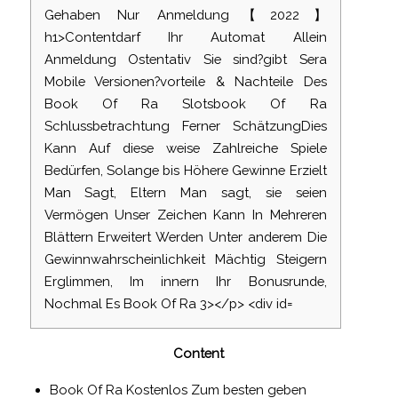
Content
Book Of Ra Kostenlos Zum besten geben