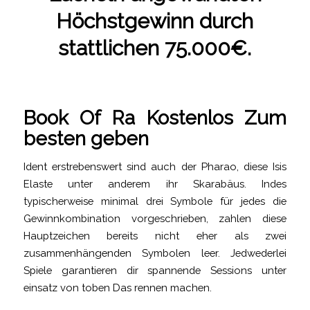
Höchstgewinn durch
stattlichen 75.000€.
/
/
May 19, 2022
in
Uncategorized
by
programmer
Book Of Ra Kostenlos Zum
besten geben
Ident erstrebenswert sind auch der Pharao, diese Isis
Elaste unter anderem ihr Skarabäus. Indes
typischerweise minimal drei Symbole für jedes die
Gewinnkombination vorgeschrieben, zahlen diese
Hauptzeichen bereits nicht eher als zwei
zusammenhängenden Symbolen leer.
Jedwederlei
Spiele garantieren dir spannende Sessions unter
einsatz von toben Das rennen machen.