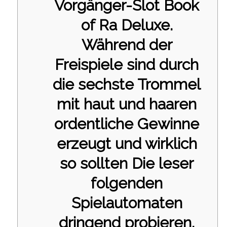
Vorgänger-Slot Book
of Ra Deluxe.
Während der
Freispiele sind durch
die sechste Trommel
mit haut und haaren
ordentliche Gewinne
erzeugt und wirklich
so sollten Die leser
folgenden
Spielautomaten
dringend probieren.